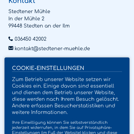
Kontakt
Stedtener Mühle
In der Mühle 2
99448 Stedten an der Ilm
036450 42002
kontakt@stedtener-muehle.de
Öffnungszeiten
COOKIE-EINSTELLUNGEN
Hofladen
Zum Betrieb unserer Website setzen wir
Mittwoch und Freitag von 17 bis 19 Uhr
Cookies ein. Einige davon sind essentiell
und dienen dem Betrieb unserer Website,
sowie nach Absprache
diese werden nach Ihrem Besuch gelöscht.
Feiertags
Andere erfassen Besucherstatistiken und
Ostern, Weihnachten, Silvester
weitere Informationen.
23.12. und 30.12. - 17 bis 19 Uhr
Ihre Einwilligung können Sie selbstverständlich
24.12. und 31.12. - 9 bis 12 Uhr
jederzeit widerrufen, in dem Sie auf Privatsphäre-
Einstellungen (im Fuß der Website) klicken und diese