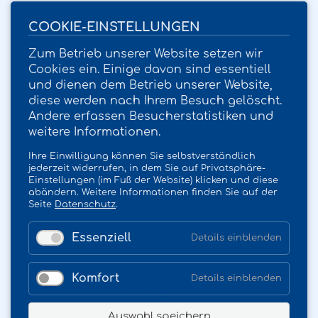
Öffnungszeiten
COOKIE-EINSTELLUNGEN
Hofladen
Zum Betrieb unserer Website setzen wir
Mittwoch und Freitag von 17 bis 19 Uhr
Cookies ein. Einige davon sind essentiell
und dienen dem Betrieb unserer Website,
sowie nach Absprache
diese werden nach Ihrem Besuch gelöscht.
Feiertags
Andere erfassen Besucherstatistiken und
Ostern, Weihnachten, Silvester
weitere Informationen.
23.12. und 30.12. - 17 bis 19 Uhr
Ihre Einwilligung können Sie selbstverständlich
24.12. und 31.12. - 9 bis 12 Uhr
jederzeit widerrufen, in dem Sie auf Privatsphäre-
Einstellungen (im Fuß der Website) klicken und diese
abändern. Weitere Informationen finden Sie auf der
Links
Seite
Datenschutz
.
Kontakt
Essenziell
Details einblenden
Impressum
Datenschutz
Komfort
Details einblenden
Privatsphäre-Einstellungen
Auswahl speichern